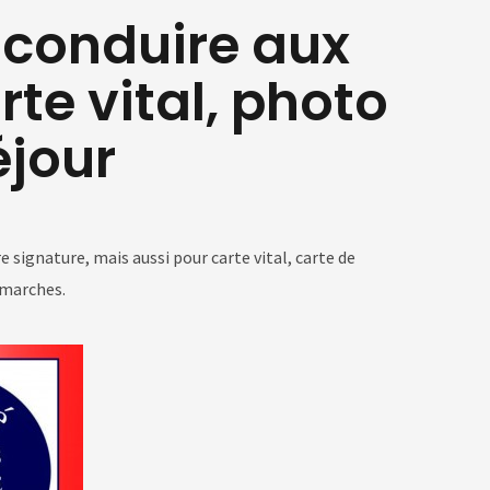
 conduire aux
te vital, photo
éjour
signature, mais aussi pour carte vital, carte de
démarches.