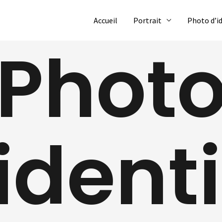
Accueil
Portrait
Photo d’i
Phot
ident